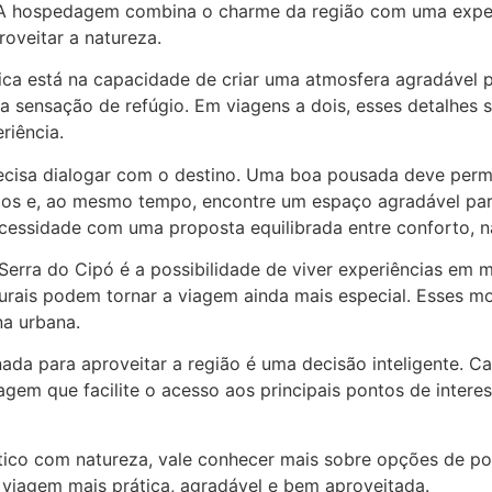
 A hospedagem combina o charme da região com uma experiê
oveitar a natureza.
a está na capacidade de criar uma atmosfera agradável par
sensação de refúgio. Em viagens a dois, esses detalhes s
riência.
sa dialogar com o destino. Uma boa pousada deve permiti
seios e, ao mesmo tempo, encontre um espaço agradável par
cessidade com uma proposta equilibrada entre conforto, n
erra do Cipó é a possibilidade de viver experiências em me
 naturais podem tornar a viagem ainda mais especial. Esse
na urbana.
da para aproveitar a região é uma decisão inteligente. Ca
gem que facilite o acesso aos principais pontos de intere
tico com natureza, vale conhecer mais sobre opções de po
 viagem mais prática, agradável e bem aproveitada.