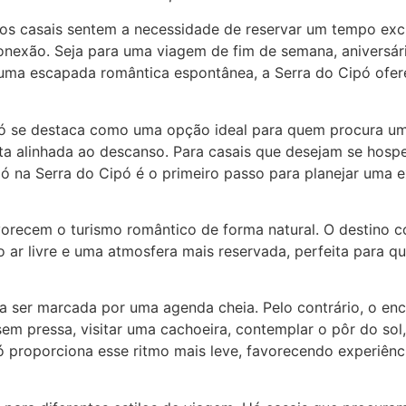
s casais sentem a necessidade de reservar um tempo exclu
onexão. Seja para uma viagem de fim de semana, aniversár
 escapada romântica espontânea, a Serra do Cipó oferece
ipó se destaca como uma opção ideal para quem procura u
a alinhada ao descanso. Para casais que desejam se hospe
ó na Serra do Cipó é o primeiro passo para planejar uma e
avorecem o turismo romântico de forma natural. O destino 
ao ar livre e uma atmosfera mais reservada, perfeita para q
isa ser marcada por uma agenda cheia. Pelo contrário, o e
m pressa, visitar uma cachoeira, contemplar o pôr do sol,
 proporciona esse ritmo mais leve, favorecendo experiên