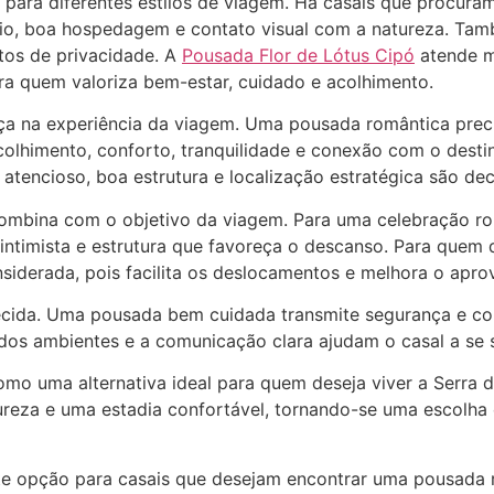
 para diferentes estilos de viagem. Há casais que procuram
ncio, boa hospedagem e contato visual com a natureza. 
tos de privacidade. A
Pousada Flor de Lótus Cipó
atende mu
 quem valoriza bem-estar, cuidado e acolhimento.
a na experiência da viagem. Uma pousada romântica precis
colhimento, conforto, tranquilidade e conexão com o desti
atencioso, boa estrutura e localização estratégica são dec
ombina com o objetivo da viagem. Para uma celebração ro
timista e estrutura que favoreça o descanso. Para quem 
nsiderada, pois facilita os deslocamentos e melhora o apro
ecida. Uma pousada bem cuidada transmite segurança e co
os ambientes e a comunicação clara ajudam o casal a se se
omo uma alternativa ideal para quem deseja viver a Serra 
ureza e uma estadia confortável, tornando-se uma escolha
te opção para casais que desejam encontrar uma pousada