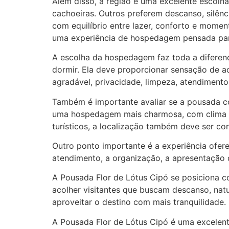
Além disso, a região é uma excelente escolha
cachoeiras. Outros preferem descanso, silê
com equilíbrio entre lazer, conforto e momen
uma experiência de hospedagem pensada para
A escolha da hospedagem faz toda a diferenç
dormir. Ela deve proporcionar sensação de a
agradável, privacidade, limpeza, atendimento 
Também é importante avaliar se a pousada c
uma hospedagem mais charmosa, com clima in
turísticos, a localização também deve ser co
Outro ponto importante é a experiência ofer
atendimento, a organização, a apresentação d
A Pousada Flor de Lótus Cipó se posiciona c
acolher visitantes que buscam descanso, nat
aproveitar o destino com mais tranquilidade.
A Pousada Flor de Lótus Cipó é uma excelen