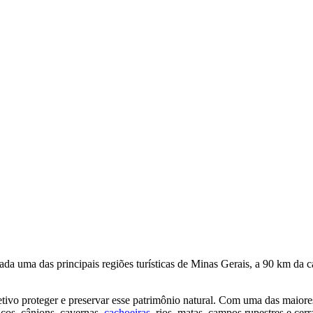
ada uma das principais regiões turísticas de Minas Gerais, a 90 km da c
tivo proteger e preservar esse patrimônio natural. Com uma das maiores
icos, cânions, cavernas,
cachoeiras
, rios, matas, campos rupestres e cerr