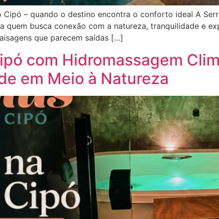
 Cipó – quando o destino encontra o conforto ideal A Serr
ra quem busca conexão com a natureza, tranquilidade e e
 paisagens que parecem saídas […]
ipó com Hidromassagem Clima
ade em Meio à Natureza