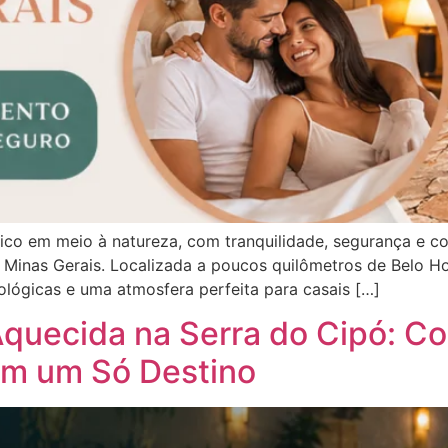
co em meio à natureza, com tranquilidade, segurança e c
inas Gerais. Localizada a poucos quilômetros de Belo Hor
ecológicas e uma atmosfera perfeita para casais […]
quecida na Serra do Cipó: Co
em um Só Destino