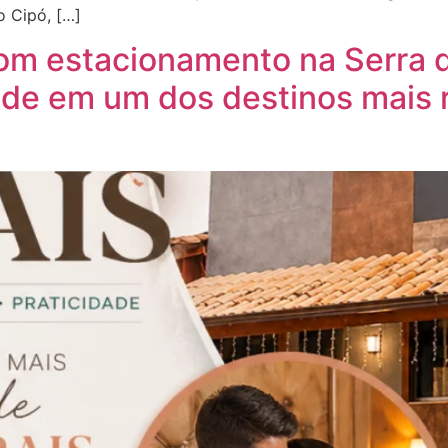
o Cipó, […]
om estacionamento na Serra d
dade em um dos destinos mais