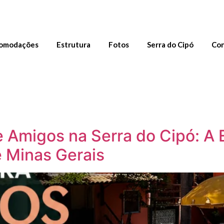
omodações
Estrutura
Fotos
Serra do Cipó
Con
 Amigos na Serra do Cipó: A E
 Minas Gerais